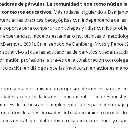
cadoras de párvulos. La comunidad tiene como núcleo la
s contextos educativos.
Más todavía, siguiendo a Damjanovi
potenciar las prácticas pedagógicas con independencia de las
n soporte para compartir con colegas y lidiar con los probl
 experiencias, modelos estándar o no, técnicas o metodolog
McDermott, 2001). En el sentido de Dahlberg, Moss y Pence 
o social vivo al que las educadoras de párvulos puedan acudi
rmación profesional a través de la colaboración con colegas
participación en diálogos que las involucran en acciones man
 representa en sí mismo un propósito de interés para las e
tunidades y complejidades del confinamiento como respuestas
mia. Es decir, buscamos implementar un espacio de trabajo 
na a los desafíos derivados del distanciamiento producido po
ones de trabajo colaborativo a distancia, reuniendo y dispo