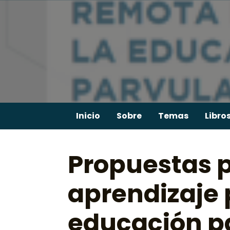
Skip
to
content
Inicio
Sobre
Temas
Libro
Propuestas p
aprendizaje 
educación p