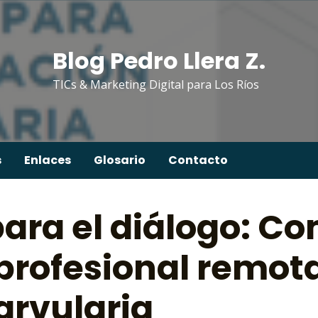
Blog Pedro Llera Z.
TICs & Marketing Digital para Los Ríos
s
Enlaces
Glosario
Contacto
ara el diálogo: C
profesional remota
arvularia