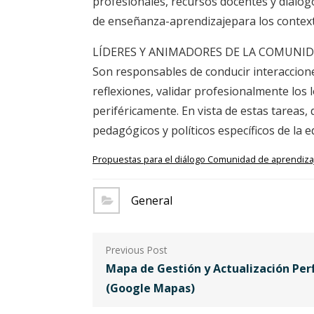
profesionales, recursos docentes y diálo
de enseñanza-aprendizajepara los context
LÍDERES Y ANIMADORES DE LA COMUNID
Son responsables de conducir interaccione
reflexiones, validar profesionalmente lo
periféricamente. En vista de estas tareas,
pedagógicos y políticos específicos de la 
Propuestas para el diálogo Comunidad de aprendizaj
General
Navegación
de
Mapa de Gestión y Actualización Per
(Google Mapas)
entradas