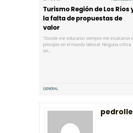
Turismo Región de Los Ríos 
la falta de propuestas de
valor
“Donde me educaron siempre me inculcaron 
principio en el mundo laboral: Ninguna crítica
sin…
GENERAL
pedroll