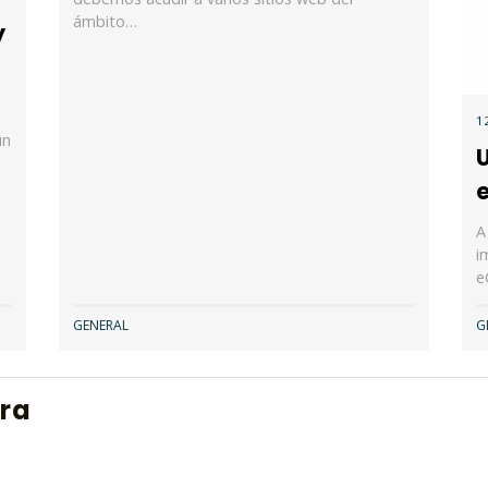
ámbito…
y
1
un
A
i
e
GENERAL
G
era