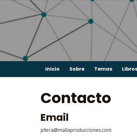
Skip
to
content
Inicio
Sobre
Temas
Libro
Contacto
Email
pllera@mallaproducciones.com