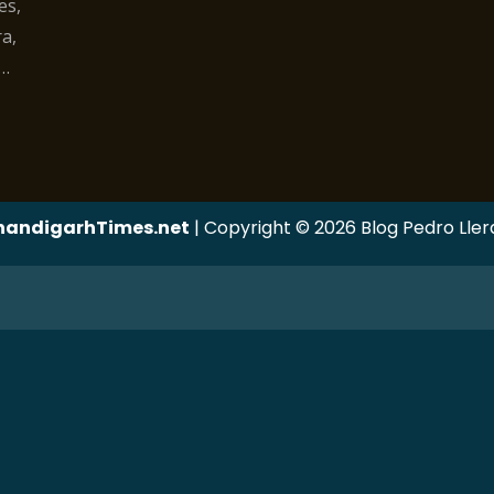
es,
a,
 …
handigarhTimes.net
|
Copyright © 2026 Blog Pedro Llera 